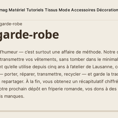
 mag
Matériel
Tutoriels
Tissus
Mode
Accessoires
Décoratio
 garde-robe
 garde-robe
d’humeur — c’est surtout une affaire de méthode. Notre c
 ou transmettre vos vêtements, sans tomber dans le min
 qu’elle utilise depuis cinq ans à l’atelier de Lausanne,
— porter, réparer, transmettre, recycler — et garde la tr
 repartager. À la fin, vous obtenez un récapitulatif chiffr
votre prochain dépôt en friperie romande, vos dons à des a
ais manques.