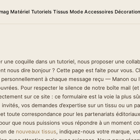
 mag
Matériel
Tutoriels
Tissus
Mode
Accessoires
Décoratio
r une coquille dans un tutoriel, nous proposer une colla
nt nous dire bonjour ? Cette page est faite pour vous. C
 personnellement à chaque message reçu — Manon ou l’u
vrées. Pour respecter le silence de notre boîte mail (et
ectement sur ce site : ce formulaire est la voie la plus sû
s invités, vos demandes d’expertise sur un tissu ou un p
toute correspondance pour les partenariats éditoriaux. 
 pour que nous puissions vous répondre à un moment confo
ion de
nouveaux tissus
, indiquez-nous votre marque, vot